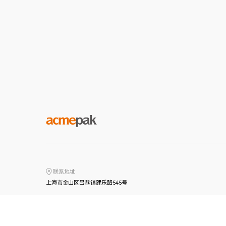
联系地址
上海市金山区吕巷镇建乐路545号
联系电话
+86 159-0055-5205（微信同号）
+86 139-0166-0287（微信同号）