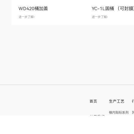
WD420桶加盖
YC-1L圆桶 （可封
进一步了解
进一步了解
首页
生产工艺
模内贴标系列
关于我们
一步法吹瓶
模外物理微发泡
一站式服务